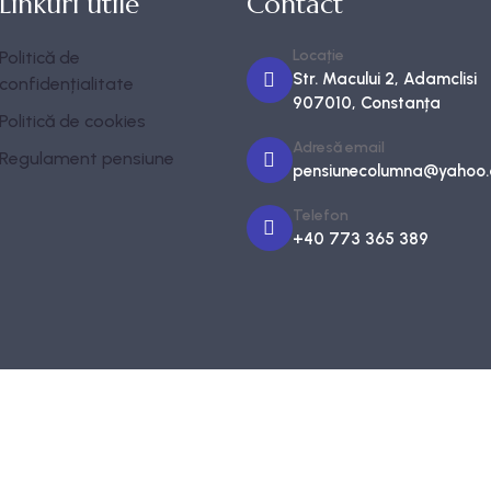
Linkuri utile
Contact
Locație
Politică de
Str. Macului 2, Adamclisi
confidențialitate
907010, Constanța
Politică de cookies
Adresă email
Regulament pensiune
pensiunecolumna@yahoo
Telefon
+40 773 365 389