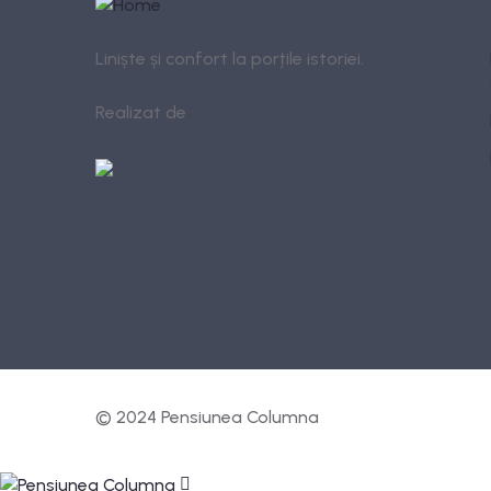
Liniște și confort la porțile istoriei.
Realizat de
© 2024 Pensiunea Columna