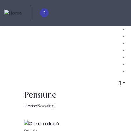
Pensiune
Home
Booking
06
feb.