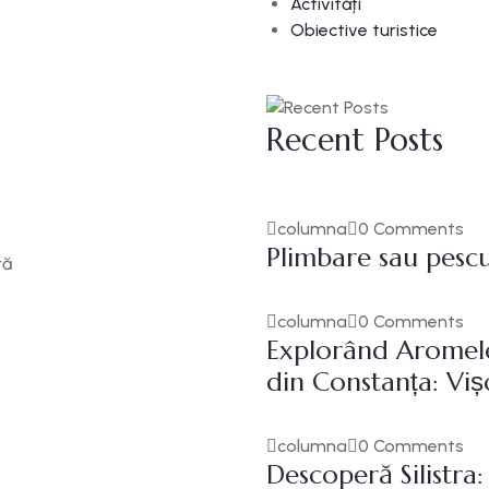
Activități
Obiective turistice
Recent Posts
columna
0 Comments
Plimbare sau pesc
ră
columna
0 Comments
Explorând Aromele 
din Constanța: Viș
columna
0 Comments
Descoperă Silistra: