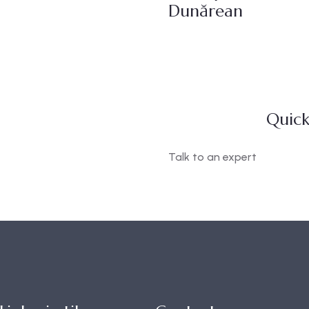
Dunărean
Quick
Talk to an expert
+ 1- (246) 333-0089