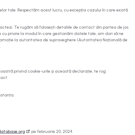
telor tale. Respectăm acest lucru, cu excepția cazului în care există
ctezi. Te rugăm să folosești detaliile de contact din partea de jos
ie cu privire la modul în care gestionăm datele tale, am dori să ne
eclamație la autoritatea de supraveghere (Autoritatea Națională de
.
noastră privind cookie-urile și această declarație, te rog
tact:
nstanța.
database.org
pe februarie 20, 2024.