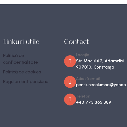
Linkuri utile
Contact
Locație
Politică de
Str. Macului 2, Adamclisi
confidențialitate
907010, Constanța
Politică de cookies
Adresă email
Regulament pensiune
pensiunecolumna@yahoo
Telefon
+40 773 365 389