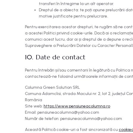
transferi în întregime la un alt operator.
Dreptul de a obiecta: te poți opune prelucrării da
motive justificate pentru prelucrare.
Pentru exercitarea acestor drepturi, te rugăm să ne conta
a acestei Politici privind cookie-urile. Dacă ai o reclamaț
comunici acest lucru, dar ai și dreptul de a depune o r
Supraveghere a Prelucrării Datelor cu Caracter Personal)
10. Date de contact
Pentru întrebări și/sau comentarii în legătură cu Politica 
contactează-ne folosind următoarele informații de con
Columna Green Solution SRL
Comuna Adamclisi, strada Macului nr. 2, lot 2, județul Co
România
Site web:
https://www.pensiuneacolumna.ro
Email:
pensiuneacolumna@
yahoo.com
Număr de telefon: pensiuneacolumna@yahoo.com
Această Politică cookie-uri a fost sincronizată cu
cookie