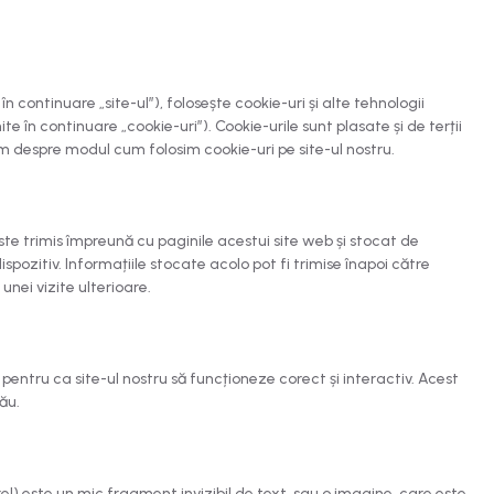
în continuare „site-ul”), folosește cookie-uri și alte tehnologii
 în continuare „cookie-uri”). Cookie-urile sunt plasate și de terții
 despre modul cum folosim cookie-uri pe site-ul nostru.
este trimis împreună cu paginile acestui site web și stocat de
spozitiv. Informațiile stocate acolo pot fi trimise înapoi către
 unei vizite ulterioare.
pentru ca site-ul nostru să funcționeze corect și interactiv. Acest
ău.
el) este un mic fragment invizibil de text, sau o imagine, care este