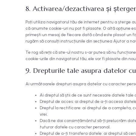
8. Activarea/dezactivarea și șterge
Poți utiliza navigatorul tău de internet pentru a șterge
că anumite cookie-uri nu pot fi plasate. O altă opțiune est
primești un mesaj de fiecare dată când este plasat un fiș
rugăm să consulți instrucțiunile din secțiunea Ajutor a na
Te rog să reții că site-ul nostru s-ar putea să nu funcți
cookie-urile din navigatorul tău, ele vor fi plasate din no
9. Drepturile tale asupra datelor c
Ai următoarele drepturi asupra datelor cu caracter pers
Ai dreptul să știi de ce sunt necesare datele tale 
Dreptul de acces: ai dreptul de a-ți accesa datel
Dreptul la rectificare: ai dreptul de a completa,
vrei.
Dacă ne dai consimțământul să-ți prelucrăm datel
tuturor datele cu caracter personal.
Dreptul de a-ți transfera datele: ai dreptul să cer