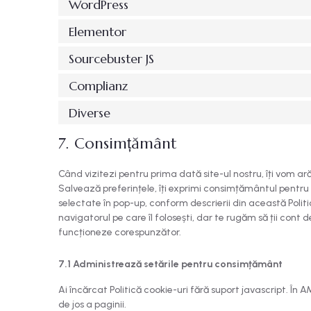
WordPress
Elementor
Sourcebuster JS
Complianz
Diverse
7. Consimțământ
Când vizitezi pentru prima dată site-ul nostru, îți vom a
Salvează preferințele, îți exprimi consimțământul pentru 
selectate în pop-up, conform descrierii din această Politică
navigatorul pe care îl folosești, dar te rugăm să ții cont d
funcționeze corespunzător.
7.1 Administrează setările pentru consimțământ
Ai încărcat Politică cookie-uri fără suport javascript. În
de jos a paginii.