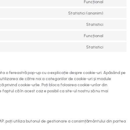
Funcțional
Statistici (anonim)
Statistici
Funcțional
Statistici
răta o fereastră pop-up cu o explicație despre cookie-uri. Apăsând pe
utilizarea de către noi a categoriilor de cookie-uri și module
 privind cookie-urlie. Poți bloca folosirea cookie-urilor din
e faptul că în acest caz e posibil ca site-ul nostru să nu mai
 AMP, poți utiliza butonul de gestionare a consimțământului din partea