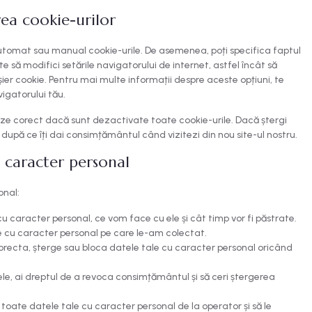
rea cookie-urilor
 automat sau manual cookie-urile. De asemenea, poți specifica faptul
e să modifici setările navigatorului de internet, astfel încât să
ier cookie. Pentru mai multe informații despre aceste opțiuni, te
vigatorului tău.
oneze corect dacă sunt dezactivate toate cookie-urile. Dacă ștergi
u după ce îți dai consimțământul când vizitezi din nou site-ul nostru.
u caracter personal
onal:
cu caracter personal, ce vom face cu ele și cât timp vor fi păstrate.
e cu caracter personal pe care le-am colectat.
 corecta, șterge sau bloca datele tale cu caracter personal oricând
e, ai dreptul de a revoca consimțământul și să ceri ștergerea
i toate datele tale cu caracter personal de la operator și să le