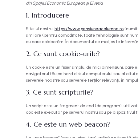
din Spațiul Economic European și Elveția.
1. Introducere
Site-ul nostru,
https://www.pensiuneacolumna.ro
(numit 
similare (pentru comoditate, toate tehnologiile sunt numite
cu care colaborăm. În documentul de mai jos te informăm
2. Ce sunt cookie-urile?
Un cookie este un fișier simplu, de mici dimensiuni, care 
navigatorul tău pe hard diskul computerului sau al altui di
serverele noastre sau serverele terților relevanți, în timpul
3. Ce sunt scripturile?
Un script este un fragment de cod (de program), utilizat 
cod este executat pe serverul nostru sau pe dispozitivul t
4. Ce este un web beacon?
Un „web beacon” (sau un „pixel tag”, adică o etichetă-pix