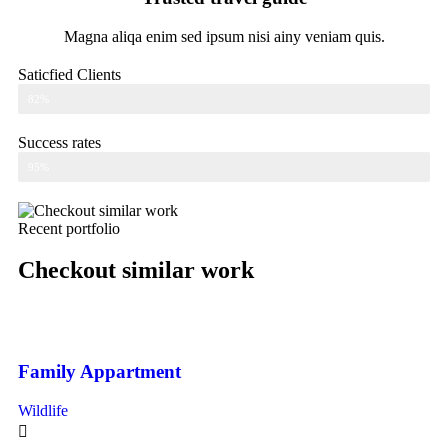
Magna aliqa enim sed ipsum nisi ainy veniam quis.
Saticfied Clients
Web Designer
82%
Success rates
Web Designer
95%
Recent portfolio
Checkout similar work
Family Appartment
Wildlife