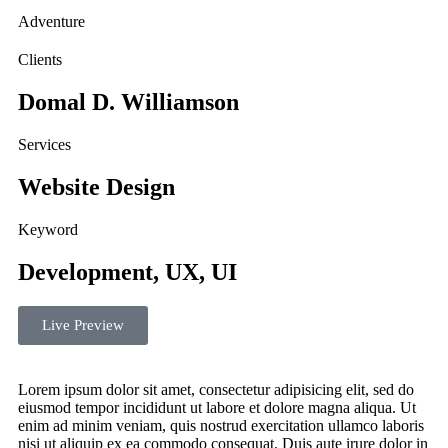
Adventure
Ad
Clients
Domal D. Williamson
Services
Website Design
Keyword
Development, UX, UI
Live Preview
Lorem ipsum dolor sit amet, consectetur adipisicing elit, sed do
eiusmod tempor incididunt ut labore et dolore magna aliqua. Ut
enim ad minim veniam, quis nostrud exercitation ullamco laboris
nisi ut aliquip ex ea commodo consequat. Duis aute irure dolor in